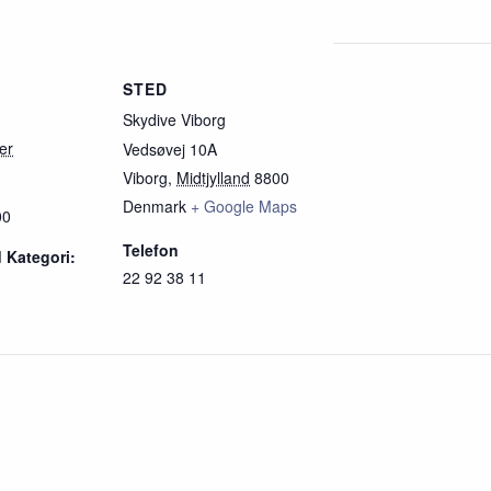
R
STED
Skydive Viborg
er
Vedsøvej 10A
Viborg
,
Midtjylland
8800
Denmark
+ Google Maps
00
Telefon
 Kategori:
22 92 38 11