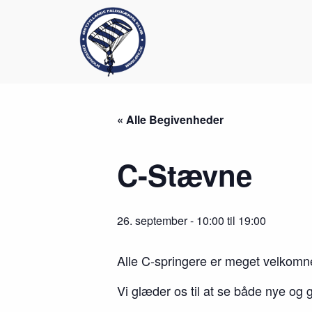
S
k
i
p
t
o
c
o
n
« Alle Begivenheder
t
e
n
C-Stævne
t
26. september - 10:00
til
19:00
Alle C-springere er meget velkomn
Vi glæder os til at se både nye og