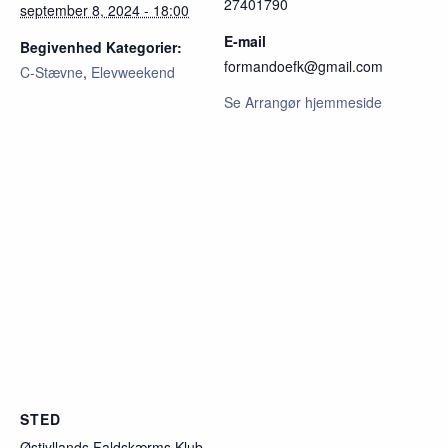
27401790
september 8, 2024 - 18:00
E-mail
Begivenhed Kategorier:
formandoefk@gmail.com
C-Stævne
,
Elevweekend
Se Arrangør hjemmeside
STED
Østjyllands Faldskærms Klub