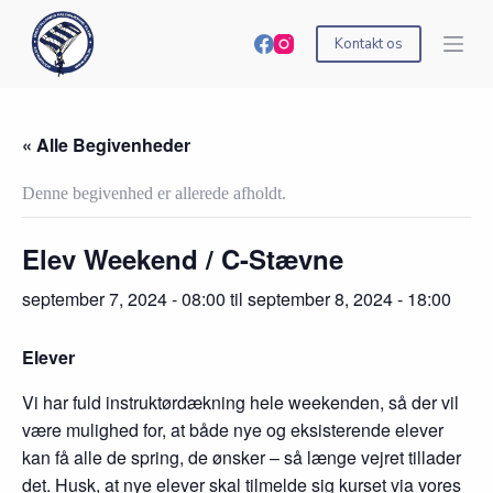
S
k
Kontakt os
i
p
t
o
c
« Alle Begivenheder
o
n
Denne begivenhed er allerede afholdt.
t
e
n
Elev Weekend / C-Stævne
t
september 7, 2024 - 08:00
til
september 8, 2024 - 18:00
Elever
Vi har fuld instruktørdækning hele weekenden, så der vil
være mulighed for, at både nye og eksisterende elever
kan få alle de spring, de ønsker – så længe vejret tillader
det. Husk, at nye elever skal tilmelde sig kurset via vores