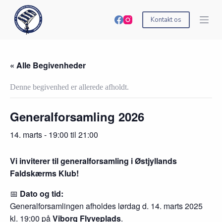
S
k
Kontakt os
i
p
t
o
c
« Alle Begivenheder
o
n
Denne begivenhed er allerede afholdt.
t
e
n
Generalforsamling 2026
t
14. marts - 19:00
til
21:00
Vi inviterer til generalforsamling i Østjyllands
Faldskærms Klub!
📅
Dato og tid:
Generalforsamlingen afholdes lørdag d. 14. marts 2025
kl. 19:00 på
Viborg Flyveplads
.