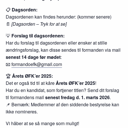
📋
Dagsorden:
Dagsordenen kan findes herunder: (kommer senere)
📄
[Dagsorden – Tryk for at se]
💡
Forslag til dagsordenen:
Har du forslag til dagsordenen eller ønsker at stille
ændringsforslag, kan disse sendes til formanden via mail
senest 14 dage før mødet
:
📧
formandoefk@gmail.com
🏆
Årets ØFK’er 2025:
Det er også tid til at kåre
Årets ØFK’er 2025
!
Har du en kandidat, som fortjener titlen? Send dit forslag
til formandens mail
senest fredag d. 1. marts 2026
.
📌 Bemærk: Medlemmer af den siddende bestyrelse kan
ikke nomineres.
Vi håber at se så mange som muligt!