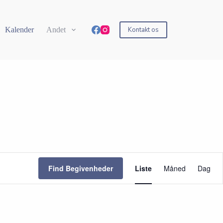
Kalender
Andet
Kontakt os
B
e
Find Begivenheder
Liste
Måned
Dag
g
i
v
e
n
h