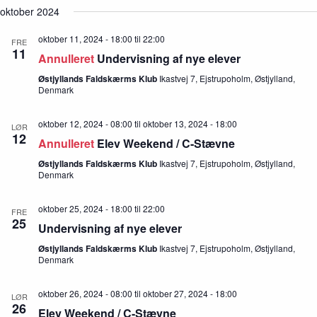
d
oktober 2024
a
i
e
n
g
r
d
a
oktober 11, 2024 - 18:00
til
22:00
FRE
V
t
11
Annulleret
Undervisning af nye elever
i
i
e
o
Østjyllands Faldskærms Klub
Ikastvej 7, Ejstrupoholm, Østjylland,
w
n
Denmark
s
N
oktober 12, 2024 - 08:00
til
oktober 13, 2024 - 18:00
a
LØR
12
v
Annulleret
Elev Weekend / C-Stævne
i
Østjyllands Faldskærms Klub
Ikastvej 7, Ejstrupoholm, Østjylland,
g
Denmark
a
t
i
oktober 25, 2024 - 18:00
til
22:00
FRE
o
25
Undervisning af nye elever
n
Østjyllands Faldskærms Klub
Ikastvej 7, Ejstrupoholm, Østjylland,
Denmark
oktober 26, 2024 - 08:00
til
oktober 27, 2024 - 18:00
LØR
26
Elev Weekend / C-Stævne