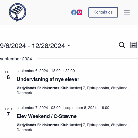
S
k
Kontakt os
i
p
t
o
c
9/6/2024
 - 
12/28/2024
B
B
S
o
L
e
e
ø
n
V
i
g
g
g
t
æ
september 2024
s
i
i
e
e
l
t
v
v
f
n
g
e
september 6, 2024 - 18:00
til
22:00
e
e
FRE
t
t
d
6
n
n
e
Undervisning af nye elever
a
h
h
r
t
e
e
Østjyllands Faldskærms Klub
Ikastvej 7, Ejstrupoholm, Østjylland,
b
o
Denmark
d
d
e
.
e
V
g
r
i
i
september 7, 2024 - 08:00
til
september 8, 2024 - 18:00
LØR
S
e
v
7
Elev Weekend / C-Stævne
e
w
e
a
s
n
Østjyllands Faldskærms Klub
Ikastvej 7, Ejstrupoholm, Østjylland,
r
N
h
Denmark
c
a
e
h
v