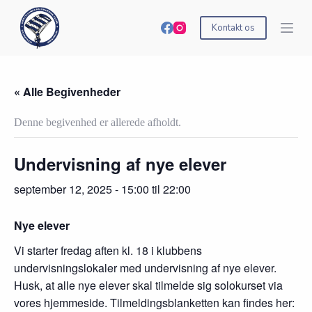
S
k
Kontakt os
i
p
t
o
c
« Alle Begivenheder
o
n
Denne begivenhed er allerede afholdt.
t
e
n
Undervisning af nye elever
t
september 12, 2025 - 15:00
til
22:00
Nye elever
Vi starter fredag aften kl. 18 i klubbens
undervisningslokaler med undervisning af nye elever.
Husk, at alle nye elever skal tilmelde sig solokurset via
vores hjemmeside. Tilmeldingsblanketten kan findes her: