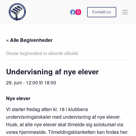
S
k
Kontakt os
i
p
t
o
c
« Alle Begivenheder
o
n
Denne begivenhed er allerede afholdt.
t
e
n
Undervisning af nye elever
t
29. juni - 12:00
til
18:00
Nye elever
Vi starter fredag aften kl. 18 i klubbens
undervisningslokaler med undervisning af nye elever.
Husk, at alle nye elever skal tilmelde sig solokurset via
vores hjemmeside. Tilmeldingsblanketten kan findes her: