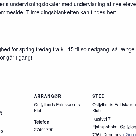
ubbens undervisningslokaler med undervisning af nye elever
jemmeside. Tilmeldingsblanketten kan findes her:
hed for spring fredag fra kl. 15 til solnedgang, så længe 
or går i gang!
R
ARRANGØR
STED
Østjyllands Faldskærms
Østjyllands Faldskær
Klub
Klub
25
Ikastvej 7
Telefon
Ejstrupoholm
,
Østjylla
27401790
00
7361
Denmark
+ Goog