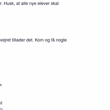
. Husk, at alle nye elever skal
vejret tillader det. Kom og få nogle
ms
nd
le