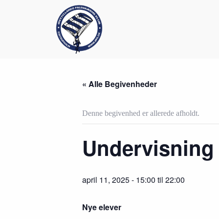
S
k
i
p
t
o
c
o
n
« Alle Begivenheder
t
e
n
Denne begivenhed er allerede afholdt.
t
Undervisning 
april 11, 2025 - 15:00
til
22:00
Nye elever