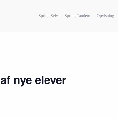
Spring Selv
Spring Tandem
Opvisning
af nye elever