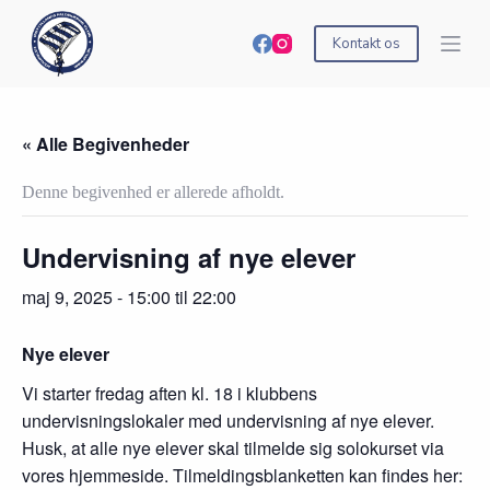
S
k
Kontakt os
i
p
t
o
c
« Alle Begivenheder
o
n
Denne begivenhed er allerede afholdt.
t
e
n
Undervisning af nye elever
t
maj 9, 2025 - 15:00
til
22:00
Nye elever
Vi starter fredag aften kl. 18 i klubbens
undervisningslokaler med undervisning af nye elever.
Husk, at alle nye elever skal tilmelde sig solokurset via
vores hjemmeside. Tilmeldingsblanketten kan findes her: