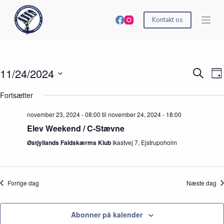
S
k
Kontakt os
i
p
t
o
c
11/24/2024
B
B
S
o
D
e
e
ø
n
V
a
g
g
g
t
æ
Fortsætter
g
i
i
e
e
l
v
v
f
n
g
november 23, 2024 - 08:00
til
november 24, 2024 - 18:00
e
e
t
t
d
n
n
e
Elev Weekend / C-Stævne
a
h
h
r
t
e
e
Østjyllands Faldskærms Klub
Ikastvej 7, Ejstrupoholm
b
o
d
d
e
.
e
V
g
r
i
i
S
e
v
Forrige dag
Næste dag
e
w
e
a
s
n
r
N
h
Abonner på kalender
c
a
e
h
v