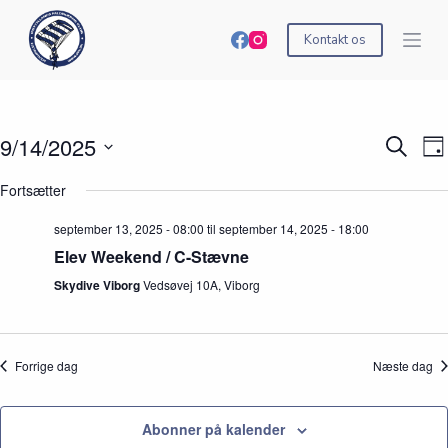
S
k
Kontakt os
i
p
t
o
c
9/14/2025
B
B
S
o
D
e
e
ø
n
V
a
g
g
g
t
æ
Fortsætter
g
i
i
e
e
l
v
v
f
n
g
september 13, 2025 - 08:00
til
september 14, 2025 - 18:00
e
e
t
t
d
n
n
e
Elev Weekend / C-Stævne
a
h
h
r
t
e
e
Skydive Viborg
Vedsøvej 10A, Viborg
b
o
d
d
e
.
e
V
g
r
i
i
S
e
v
Forrige dag
Næste dag
e
w
e
a
s
n
r
N
h
Abonner på kalender
c
a
e
h
v