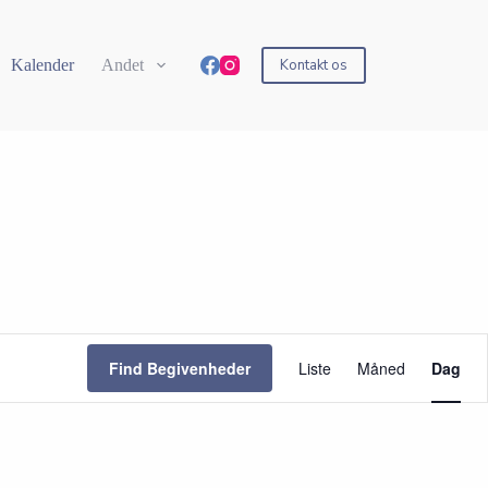
Kalender
Andet
Kontakt os
B
e
Find Begivenheder
Liste
Måned
Dag
g
i
v
e
n
h