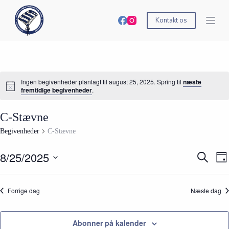
S
k
Kontakt os
i
p
t
o
c
o
Ingen begivenheder planlagt til august 25, 2025. Spring til
næste
n
fremtidige begivenheder
.
t
e
n
C-Stævne
t
Begivenheder
C-Stævne
8/25/2025
B
B
S
D
e
e
ø
V
a
g
g
g
æ
g
i
i
e
l
Forrige dag
Næste dag
v
v
f
g
e
e
t
d
n
n
e
a
h
h
r
t
Abonner på kalender
e
e