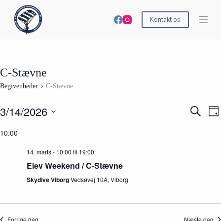
S
k
Kontakt os
i
p
t
o
c
C-Stævne
o
n
Begivenheder
C-Stævne
t
e
n
3/14/2026
B
B
S
D
t
e
e
ø
V
a
g
g
g
æ
10:00
g
i
i
e
l
v
v
f
g
14. marts - 10:00
til
19:00
e
e
t
d
n
n
e
Elev Weekend / C-Stævne
a
h
h
r
t
e
e
Skydive Viborg
Vedsøvej 10A, Viborg
b
o
d
d
e
.
e
V
g
r
i
i
S
e
v
Forrige dag
Næste dag