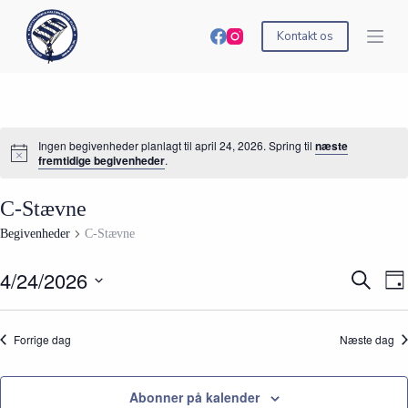
S
k
Kontakt os
i
p
t
o
c
o
Ingen begivenheder planlagt til april 24, 2026. Spring til
næste
n
fremtidige begivenheder
.
t
e
n
C-Stævne
t
Begivenheder
C-Stævne
4/24/2026
B
B
S
D
e
e
ø
V
a
g
g
g
æ
g
i
i
e
l
Forrige dag
Næste dag
v
v
f
g
e
e
t
d
n
n
e
a
h
h
r
t
Abonner på kalender
e
e