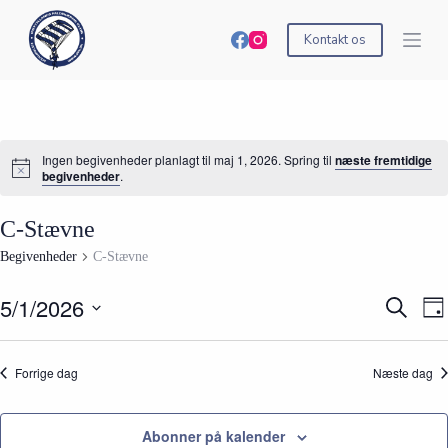
S
k
Kontakt os
i
p
t
o
c
o
Ingen begivenheder planlagt til maj 1, 2026. Spring til
næste fremtidige
n
begivenheder
.
t
e
n
C-Stævne
t
Begivenheder
C-Stævne
5/1/2026
B
B
S
D
e
e
ø
V
a
g
g
g
æ
g
i
i
e
l
Forrige dag
Næste dag
v
v
f
g
e
e
t
d
n
n
e
a
h
h
r
t
Abonner på kalender
e
e