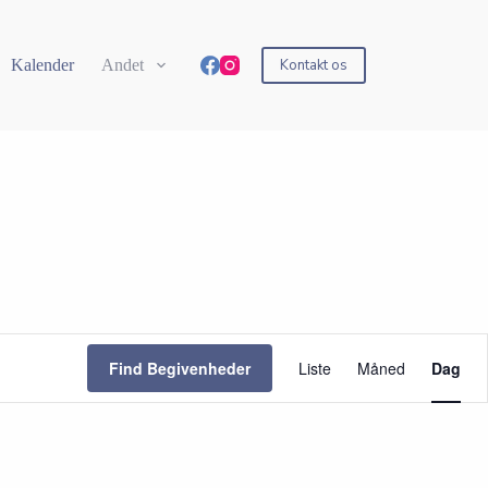
Kalender
Andet
Kontakt os
B
e
Find Begivenheder
Liste
Måned
Dag
g
i
v
e
n
h