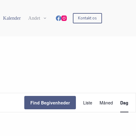
Kalender
Andet
Kontakt os
B
e
Find Begivenheder
Liste
Måned
Dag
g
i
v
e
n
h