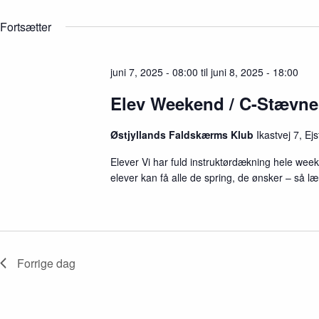
V
e
l
æ
d
e
Fortsætter
l
e
o
g
r
r
d
S
d
a
.
juni 7, 2025 - 08:00
til
juni 8, 2025 - 18:00
e
t
S
a
o
ø
r
.
Elev Weekend / C-Stævne
g
c
e
h
f
Østjyllands Faldskærms Klub
Ikastvej 7, Ej
a
t
n
e
Elever Vi har fuld instruktørdækning hele wee
d
r
V
elever kan få alle de spring, de ønsker – så l
B
i
e
e
g
w
i
s
v
N
e
a
n
Forrige dag
v
h
i
e
d
g
e
a
r
t