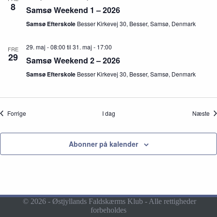
8
Samsø Weekend 1 – 2026
Samsø Efterskole
Besser Kirkevej 30, Besser, Samsø, Denmark
29. maj - 08:00
til
31. maj - 17:00
FRE
29
Samsø Weekend 2 – 2026
Samsø Efterskole
Besser Kirkevej 30, Besser, Samsø, Denmark
Begivenheder
Be
Forrige
I dag
Næste
Abonner på kalender
© 2026 - Østjyllands Faldskærms Klub - Alle rettigheder
forbeholdes