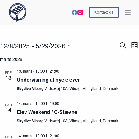
S
k
Kontakt os
i
p
t
o
c
12/8/2025
 - 
5/29/2026
B
B
S
o
L
e
e
ø
n
V
i
g
g
g
t
æ
marts 2026
s
i
i
e
e
l
t
v
v
f
n
g
e
13. marts - 18:00
til
21:00
e
e
FRE
t
t
d
13
n
n
e
Undervisning af nye elever
a
h
h
r
t
e
e
Skydive Viborg
Vedsøvej 10A, Viborg, Midtjylland, Denmark
b
o
d
d
e
.
e
V
g
14. marts - 10:00
til
19:00
LØR
r
i
i
14
S
e
Elev Weekend / C-Stævne
v
e
w
e
Skydive Viborg
Vedsøvej 10A, Viborg, Midtjylland, Denmark
a
s
n
r
N
h
c
a
e
14. marts - 19:00
til
21:00
LØR
h
v