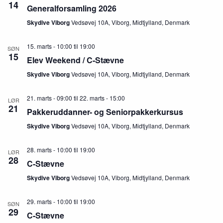
d
14
Generalforsamling 2026
a
i
e
n
g
r
Skydive Viborg
Vedsøvej 10A, Viborg, Midtjylland, Denmark
d
a
V
t
i
i
15. marts - 10:00
til
19:00
SØN
e
o
15
Elev Weekend / C-Stævne
w
n
s
Skydive Viborg
Vedsøvej 10A, Viborg, Midtjylland, Denmark
N
a
v
21. marts - 09:00
til
22. marts - 15:00
LØR
21
i
Pakkeruddanner- og Seniorpakkerkursus
g
a
Skydive Viborg
Vedsøvej 10A, Viborg, Midtjylland, Denmark
t
i
28. marts - 10:00
til
19:00
o
LØR
28
n
C-Stævne
Skydive Viborg
Vedsøvej 10A, Viborg, Midtjylland, Denmark
29. marts - 10:00
til
19:00
SØN
29
C-Stævne